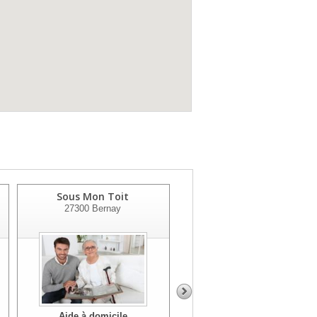
Sous Mon Toit
Sad Asi Val De Reuil
27300
Bernay
27100
Val De Reuil
Aide à domicile
Aide à domicile