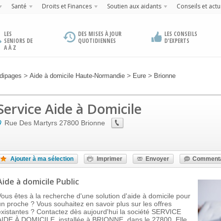
Santé
Droits et Finances
Soutien aux aidants
Conseils et actu
LES
DES MISES À JOUR
LES CONSEILS
SENIORS DE
QUOTIDIENNES
D'EXPERTS
A À Z
>
>
>
dipages
Aide à domicile Haute-Normandie
Eure
Brionne
Service Aide à Domicile
Rue Des Martyrs
27800
Brionne
Ajouter à ma sélection
Imprimer
Envoyer
Commenta
Aide à domicile Public
Vous êtes à la recherche d'une solution d'aide à domicile pour
un proche ? Vous souhaitez en savoir plus sur les offres
existantes ? Contactez dès aujourd'hui la société SERVICE
AIDE À DOMICILE, installée à BRIONNE, dans le 27800. Elle