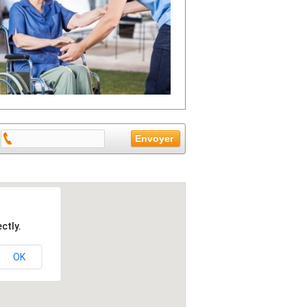
ctly.
OK