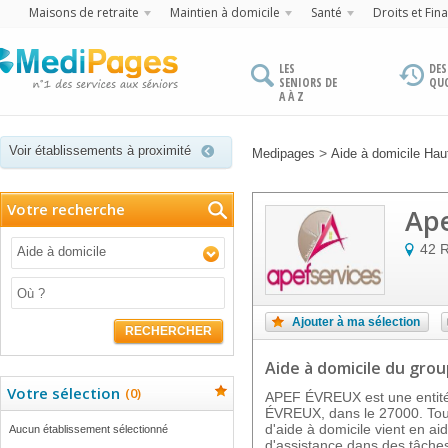
Maisons de retraite
Maintien à domicile
Santé
Droits et Fin
LES
DES
SENIORS DE
QU
A À Z
Voir établissements à proximité
>
Medipages
Aide à domicile Ha
Votre recherche
Ape
42 R
Aide à domicile
Ajouter à ma sélection
RECHERCHER
Aide à domicile
du grou
Votre sélection
(
0
)
APEF ÉVREUX est une entitée 
ÉVREUX, dans le 27000. Tout
d'aide à domicile vient en a
Aucun établissement sélectionné
d'assistance dans des tâches