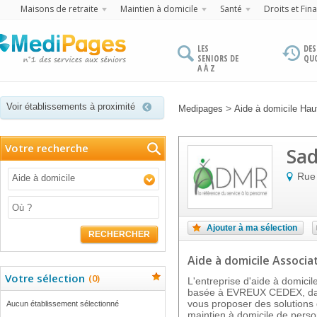
Maisons de retraite
Maintien à domicile
Santé
Droits et Fin
LES
DES
SENIORS DE
QU
A À Z
Voir établissements à proximité
>
Medipages
Aide à domicile Ha
Votre recherche
Sa
Rue
Aide à domicile
Ajouter à ma sélection
RECHERCHER
Aide à domicile Associa
Votre sélection
(
0
)
L'entreprise d'aide à dom
basée à EVREUX CEDEX, dans
vous proposer des solutions
Aucun établissement sélectionné
maintien à domicile de pers