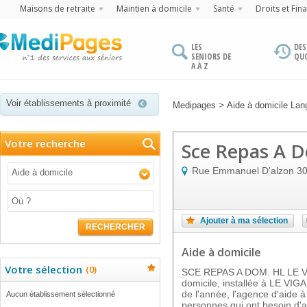
Maisons de retraite
Maintien à domicile
Santé
Droits et Fin
LES
DES
SENIORS DE
QU
A À Z
Voir établissements à proximité
>
Medipages
Aide à domicile Lan
Votre recherche
Sce Repas A D
Rue Emmanuel D'alzon
3
Aide à domicile
Ajouter à ma sélection
RECHERCHER
Aide à domicile
Votre sélection
(
0
)
SCE REPAS A DOM. HL LE VIG
domicile, installée à LE VIG
de l'année, l'agence d'aide à
Aucun établissement sélectionné
personnes qui ont besoin d'a