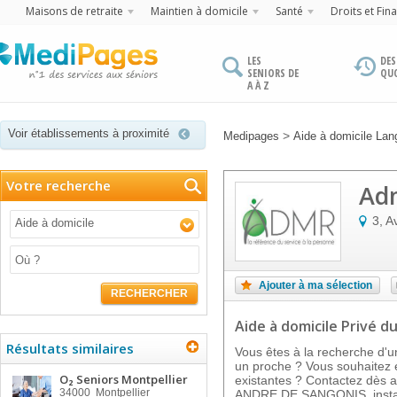
Maisons de retraite
Maintien à domicile
Santé
Droits et Fin
LES
DES
SENIORS DE
QU
A À Z
Voir établissements à proximité
>
Medipages
Aide à domicile Lan
Votre recherche
Adm
3, A
Aide à domicile
Ajouter à ma sélection
RECHERCHER
Aide à domicile Privé
du
Résultats similaires
Vous êtes à la recherche d'u
un proche ? Vous souhaitez e
O₂ Seniors Montpellier
existantes ? Contactez dès 
34000
Montpellier
ANDRE DE SANGONIS, insta