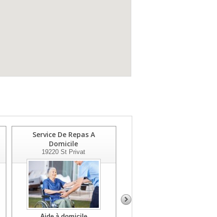
Service De Repas A
Service D'aide Aux
Domicile
Personnes
19220
St Privat
19120
Beaulieu Sur Dordogne
Aide à domicile
Aide à domicile