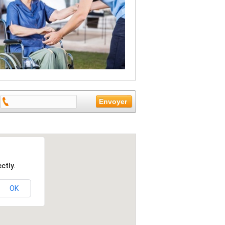
ctly.
OK