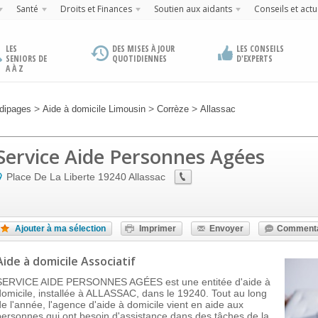
Santé
Droits et Finances
Soutien aux aidants
Conseils et actu
LES
DES MISES À JOUR
LES CONSEILS
SENIORS DE
QUOTIDIENNES
D'EXPERTS
A À Z
>
>
>
dipages
Aide à domicile Limousin
Corrèze
Allassac
Service Aide Personnes Agées
Place De La Liberte
19240
Allassac
Ajouter à ma sélection
Imprimer
Envoyer
Commenta
Aide à domicile Associatif
SERVICE AIDE PERSONNES AGÉES est une entitée d'aide à
domicile, installée à ALLASSAC, dans le 19240. Tout au long
de l'année, l'agence d'aide à domicile vient en aide aux
personnes qui ont besoin d'assistance dans des tâches de la