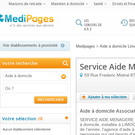
Maisons de retraite
Maintien à domicile
Santé
Droits et Fin
LES
DES
SENIORS DE
QU
A À Z
Voir établissements à proximité
>
Medipages
Aide à domicile Lim
Votre recherche
Service Aide 
59 Rue Frederic Mistral
8
Aide à domicile
Ajouter à ma sélection
RECHERCHER
Aide à domicile Associat
Votre sélection
(
0
)
SERVICE AIDE MENAGERE DO
à domicile, installée à LIMO
de l'année, l'agence d'aide à
Aucun établissement sélectionné
personnes qui ont besoin d'a