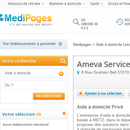
Maisons de retraite
Maintien à domicile
Santé
Droits et Fin
LES
DES
SENIORS DE
QU
A À Z
Voir établissements à proximité
>
Medipages
Aide à domicile Lorr
Votre recherche
Ameva Servic
8 Rue Graham Bell
57070
Aide à domicile
Ajouter à ma sélection
RECHERCHER
Aide à domicile Privé
Votre sélection
(
0
)
L'entreprise d'aide à domi
basée à METZ, dans le dépar
proposer des solutions dans
Aucun établissement sélectionné
à domicile de personnes âg