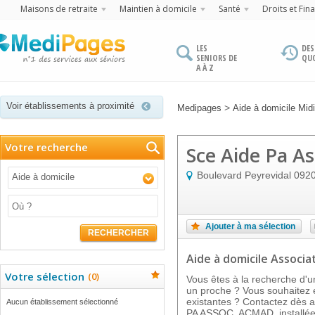
Maisons de retraite
Maintien à domicile
Santé
Droits et Fin
LES
DES
SENIORS DE
QU
A À Z
Voir établissements à proximité
>
Medipages
Aide à domicile Mid
Votre recherche
Sce Aide Pa A
Boulevard Peyrevidal
092
Aide à domicile
Ajouter à ma sélection
RECHERCHER
Aide à domicile Associat
Votre sélection
(
0
)
Vous êtes à la recherche d'u
un proche ? Vous souhaitez e
existantes ? Contactez dès a
Aucun établissement sélectionné
PA ASSOC. ACMAD, installée