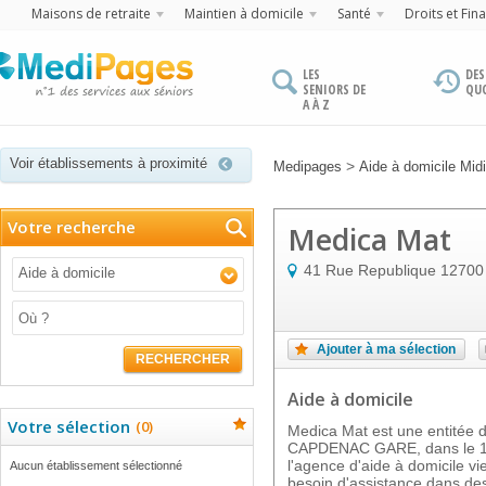
Maisons de retraite
Maintien à domicile
Santé
Droits et Fin
LES
DES
SENIORS DE
QU
A À Z
Voir établissements à proximité
>
Medipages
Aide à domicile Mid
Votre recherche
Medica Mat
41 Rue Republique
12700
Aide à domicile
Ajouter à ma sélection
RECHERCHER
Aide à domicile
Votre sélection
(
0
)
Medica Mat est une entitée d'
CAPDENAC GARE, dans le 127
l'agence d'aide à domicile v
Aucun établissement sélectionné
besoin d'assistance dans des