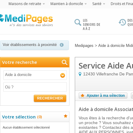
Maisons de retraite
Maintien à domicile
Santé
Droits et Fin
LES
DES
SENIORS DE
QU
A À Z
Voir établissements à proximité
>
Medipages
Aide à domicile Mid
Votre recherche
Service Aide 
12430
Villefranche De Pan
Aide à domicile
Ajouter à ma sélection
RECHERCHER
Aide à domicile Associat
Votre sélection
(
0
)
Vous êtes à la recherche d'u
un proche ? Vous souhaitez e
existantes ? Contactez dès 
Aucun établissement sélectionné
AIDE AUX PERSONNES, inst