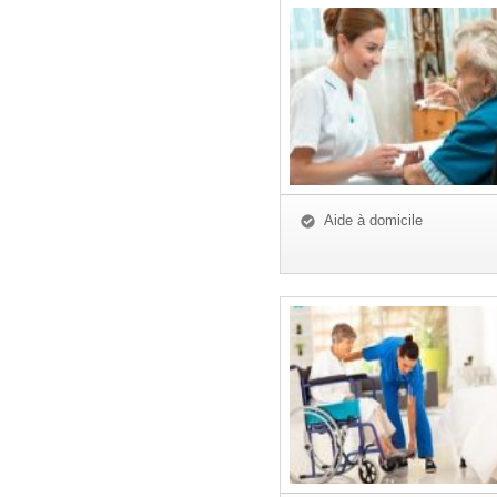
Aide à domicile