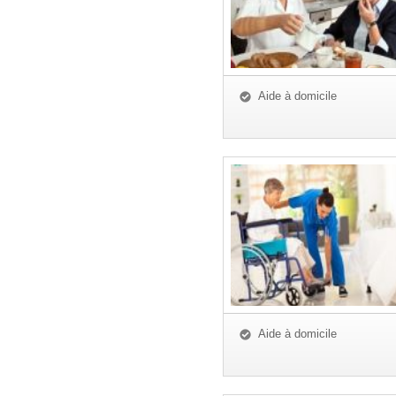
Aide à domicile
Aide à domicile