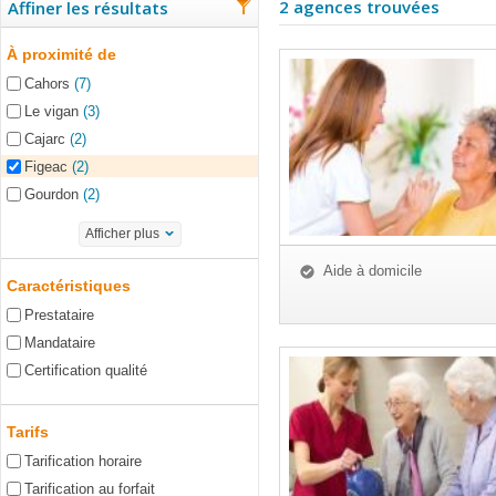
2 agences trouvées
Affiner les résultats
À proximité de
Cahors
(7)
Le vigan
(3)
Cajarc
(2)
Figeac
(2)
Gourdon
(2)
Afficher plus
Aide à domicile
Caractéristiques
Prestataire
Mandataire
Certification qualité
Tarifs
Tarification horaire
Tarification au forfait