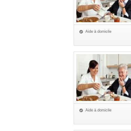
Aide à domicile
Aide à domicile