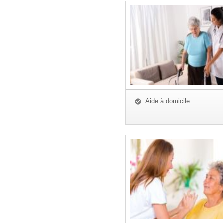
Aide à domicile