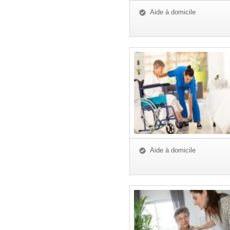
Aide à domicile
Aide à domicile