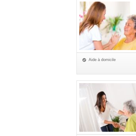
Aide à domicile