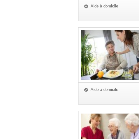
Aide à domicile
Aide à domicile