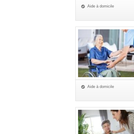
Aide à domicile
Aide à domicile