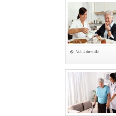
Aide à domicile