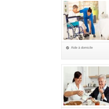
Aide à domicile