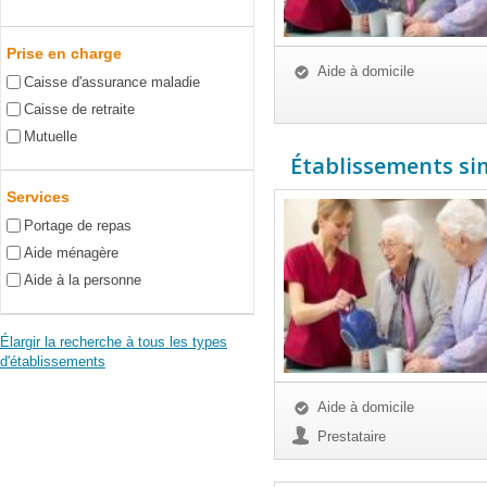
Prise en charge
Aide à domicile
Caisse d'assurance maladie
Caisse de retraite
Mutuelle
Établissements simi
Services
Portage de repas
Aide ménagère
Aide à la personne
Élargir la recherche à tous les types
d'établissements
Aide à domicile
Prestataire