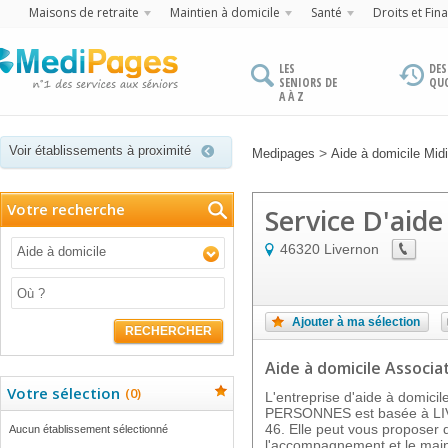
Maisons de retraite
Maintien à domicile
Santé
Droits et Fin
LES
DES
SENIORS DE
QU
A À Z
Voir établissements à proximité
>
Medipages
Aide à domicile Mid
Votre recherche
Service D'aid
46320
Livernon
Aide à domicile
Ajouter à ma sélection
RECHERCHER
Aide à domicile Associat
Votre sélection
(
0
)
L'entreprise d'aide à domic
PERSONNES est basée à LI
46. Elle peut vous proposer 
Aucun établissement sélectionné
l'accompagnement et le main