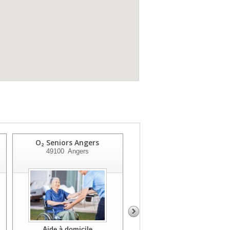
O₂ Seniors Angers
O₂ Franchise Saumur
49100
Angers
49400
Saumur
Aide à domicile
Aide à domicile