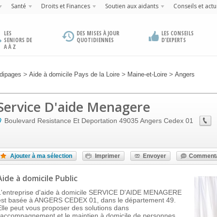
Santé
Droits et Finances
Soutien aux aidants
Conseils et actu
LES
DES MISES À JOUR
LES CONSEILS
SENIORS DE
QUOTIDIENNES
D'EXPERTS
A À Z
>
>
>
dipages
Aide à domicile Pays de la Loire
Maine-et-Loire
Angers
Service D'aide Menagere
Boulevard Resistance Et Deportation
49035
Angers Cedex 01
Ajouter à ma sélection
Imprimer
Envoyer
Commenta
Aide à domicile Public
L'entreprise d'aide à domicile SERVICE D'AIDE MENAGERE
est basée à ANGERS CEDEX 01, dans le département 49.
Elle peut vous proposer des solutions dans
l'accompagnement et le maintien à domicile de personnes