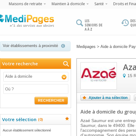
Maisons de retraite
Maintien à domicile
Santé
Droits et Fin
LES
DES
SENIORS DE
QU
A À Z
Voir établissements à proximité
>
Medipages
Aide à domicile Pays
Votre recherche
Az
15 
Aide à domicile
Ajouter à ma sélection
RECHERCHER
Aide à domicile
du grou
Votre sélection
(
0
)
Azaé Saumur est une entrepr
Saumur, dans le 49400. Elle e
l'accompagnement des pers
Aucun établissement sélectionné
d'autonomie. Son équipe mot