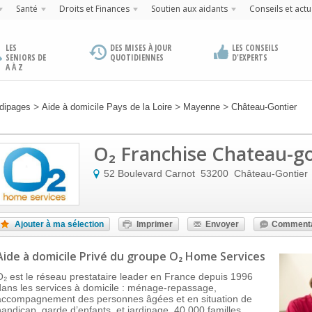
Santé
Droits et Finances
Soutien aux aidants
Conseils et actu
LES
DES MISES À JOUR
LES CONSEILS
SENIORS DE
QUOTIDIENNES
D'EXPERTS
A À Z
>
>
>
dipages
Aide à domicile Pays de la Loire
Mayenne
Château-Gontier
O₂ Franchise Chateau-go
52 Boulevard Carnot
53200
Château-Gontier
Ajouter à ma sélection
Imprimer
Envoyer
Commenta
Aide à domicile Privé
du groupe O₂ Home Services
O₂ est le réseau prestataire leader en France depuis 1996
dans les services à domicile : ménage-repassage,
accompagnement des personnes âgées et en situation de
handicap, garde d’enfants, et jardinage. 40 000 familles