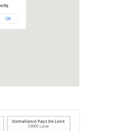
ctly.
OK
Domaliance Pays De Loire
Service D Aide Menagere
53000
Laval
53007
Laval