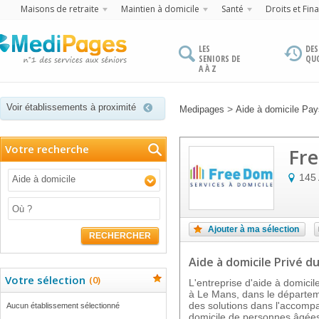
Maisons de retraite
Maintien à domicile
Santé
Droits et Fin
LES
DES
SENIORS DE
QU
A À Z
Voir établissements à proximité
>
Medipages
Aide à domicile Pays
Votre recherche
Fr
145 
Aide à domicile
Ajouter à ma sélection
RECHERCHER
Aide à domicile Privé
du
Votre sélection
(
0
)
L'entreprise d'aide à domi
à Le Mans, dans le départem
des solutions dans l'accomp
Aucun établissement sélectionné
domicile de personnes âgée