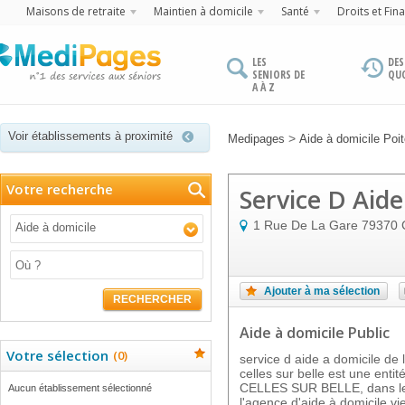
Maisons de retraite
Maintien à domicile
Santé
Droits et Fin
LES
DES
SENIORS DE
QU
A À Z
Voir établissements à proximité
>
Medipages
Aide à domicile Poi
Votre recherche
Service D Aid
1 Rue De La Gare
79370
Aide à domicile
Ajouter à ma sélection
RECHERCHER
Aide à domicile Public
Votre sélection
(
0
)
service d aide a domicile d
celles sur belle est une entit
CELLES SUR BELLE, dans le 
Aucun établissement sélectionné
l'agence d'aide à domicile v