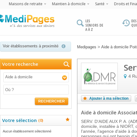
Maisons de retraite
Maintien à domicile
Santé
Droits et Fin
LES
DES
SENIORS DE
QU
A À Z
Voir établissements à proximité
>
Medipages
Aide à domicile Poi
Votre recherche
Ser
4 Ru
Aide à domicile
Ajouter à ma sélection
RECHERCHER
Aide à domicile Associa
Votre sélection
(
0
)
SERV. D'AIDE AUX P. A. (ADM
domicile, installée à NIORT,
l'année, l'agence d'aide à do
Aucun établissement sélectionné
personnes qui ont besoin d'a