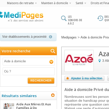
Maisons de retraite
Maintien à domicile
Santé
Droits et Fin
LES
DES
SENIORS DE
QU
A À Z
Voir établissements à proximité
>
Medipages
Aide à domicile Pro
Votre recherche
Aza
3 Al
Aide à domicile
Ajouter à ma sélection
RECHERCHER
Aide à domicile Privé
du
Résultats similaires
Nombreuses sont les perso
situation de handicap pour qu
Aide Aux Mères Et Aux
représente une question centr
Familles à Do
Malgré une perte d’autonomie,