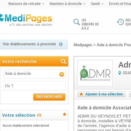
Maisons de retraite
Maintien à domicile
Santé
Droits et Fin
LES
DES
SENIORS DE
QU
A À Z
Voir établissements à proximité
>
Medipages
Aide à domicile Pro
Votre recherche
Adm
054
Aide à domicile
Ajouter à ma sélection
RECHERCHER
Aide à domicile Associa
Votre sélection
(
0
)
ADMR DU VEYNOIS ET PETIT
à domicile, installée à VEYN
de l'année, l'agence d'aide à
Aucun établissement sélectionné
personnes qui ont besoin d'a