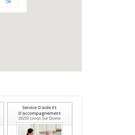
OK
Service D'aide Et
Admr Halte Garderie Les
D'accompagnement
Pillous
26250
Livron Sur Drome
26190
St Laurent En Royans