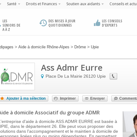
Santé
Droits et Finances
Soutien aux aidants
Conseils et actu
LES
DES MISES À JOUR
LES CONSEILS
SENIORS DE
QUOTIDIENNES
D'EXPERTS
A À Z
>
>
>
dipages
Aide à domicile Rhône-Alpes
Drôme
Upie
Ass Admr Eurre
Place De La Mairie
26120
Upie
Ajouter à ma sélection
Imprimer
Envoyer
Commenta
Aide à domicile Associatif
du groupe ADMR
L'entreprise d'aide à domicile ASS ADMR EURRE est basée à
UPIE, dans le département 26. Elle peut vous proposer des
solutions dans l'accompagnement et le maintien à domicile de
personnes âgées plus ou moins dépendantes. En permettant