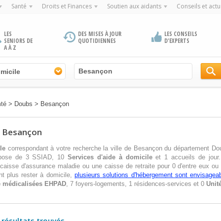
Santé
Droits et Finances
Soutien aux aidants
Conseils et actu
LES
DES MISES À JOUR
LES CONSEILS
SENIORS DE
QUOTIDIENNES
D'EXPERTS
A À Z
micile
mté
>
Doubs
>
Besançon
de Besançon
le
correspondant à votre recherche la ville de Besançon du département Dou
ispose de 3 SSIAD, 10
Services d'aide à domicile
et 1 accueils de jour
 caisse d'assurance maladie ou une caisse de retraite pour 0 d'entre eux ou
t plus rester à domicile,
plusieurs solutions d'hébergement sont envisageab
e médicalisées
EHPAD
, 7 foyers-logements, 1 résidences-services et 0
Unit
 résultats trouvés