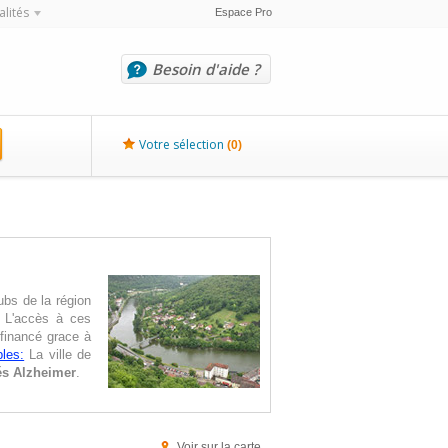
alités
Espace Pro
Besoin d'aide ?
Votre sélection
(
0
)
bs de la région
. L'accès à ces
 financé grace à
les:
La ville de
és Alzheimer
.
Voir sur la carte