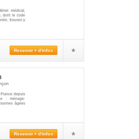
ériel médical,
 dont le code
nnée, trouvez-y
Recevoir + d'infos
n
nçon
n France depuis
le : ménage-
rsonnes âgées
Recevoir + d'infos