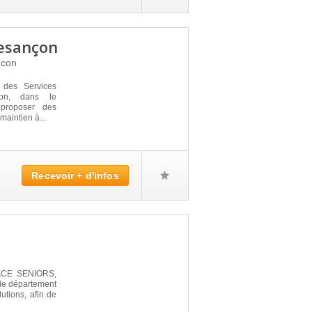
Besançon
ncon
. des Services
on, dans le
proposer des
maintien à...
Recevoir + d'infos
PACE SENIORS,
 le département
utions, afin de