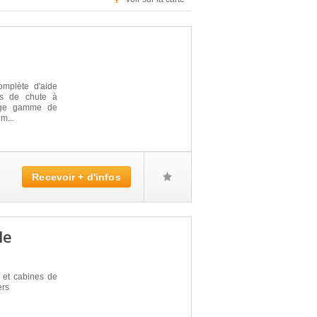
mplète d'aide
es de chute à
arge gamme de
m...
Recevoir + d'infos
le
 et cabines de
ers