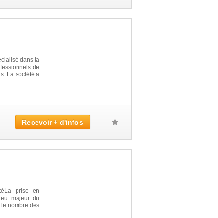
cialisé dans la
ofessionnels de
ns. La société a
Recevoir + d'infos
téLa prise en
jeu majeur du
0, le nombre des