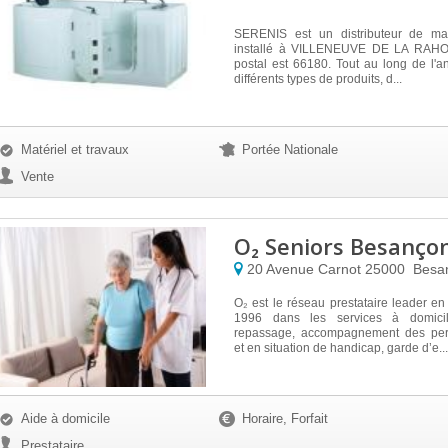
SERENIS est un distributeur de mat
installé à VILLENEUVE DE LA RAHO,
postal est 66180. Tout au long de l'a
différents types de produits, d...
Matériel et travaux
Portée Nationale
Vente
O₂ Seniors Besanço
20 Avenue Carnot
25000
Besa
O₂ est le réseau prestataire leader e
1996 dans les services à domici
repassage, accompagnement des pe
et en situation de handicap, garde d’e...
Aide à domicile
Horaire, Forfait
Prestataire