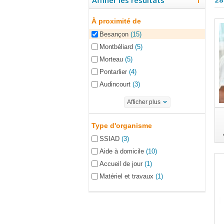
Affiner les résultats
À proximité de
Besançon
(15)
Montbéliard
(5)
Morteau
(5)
Pontarlier
(4)
Audincourt
(3)
Afficher plus
Type d'organisme
SSIAD
(3)
Aide à domicile
(10)
Accueil de jour
(1)
Matériel et travaux
(1)