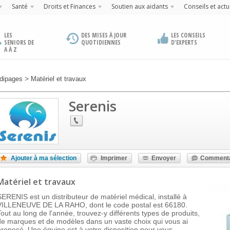
Santé
Droits et Finances
Soutien aux aidants
Conseils et actu
LES
DES MISES À JOUR
LES CONSEILS
SENIORS DE
QUOTIDIENNES
D'EXPERTS
A À Z
>
dipages
Matériel et travaux
Serenis
Ajouter à ma sélection
Imprimer
Envoyer
Commenta
Matériel et travaux
SERENIS est un distributeur de matériel médical, installé à
VILLENEUVE DE LA RAHO, dont le code postal est 66180.
Tout au long de l'année, trouvez-y différents types de produits,
de marques et de modèles dans un vaste choix qui vous ai
proposé. Une équipe est à votre disposition pour vous