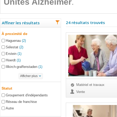
Unités Alzheimer
.
24 résultats trouvés
Affiner les résultats
À proximité de
Haguenau
(2)
Sélestat
(2)
Erstein
(1)
Hoerdt
(1)
Illkirch-graffenstaden
(1)
Afficher plus
Matériel et travaux
Statut
Vente
Groupement d'indépendants
Réseau de franchise
Autre