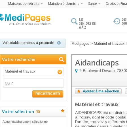
Maisons de retraite
Maintien à domicile
Santé
Droits et Fin
LES
DES
SENIORS DE
QU
A À Z
Voir établissements à proximité
>
Medipages
Matériel et travaux 
Votre recherche
Aidandicaps
9 Boulevard Devaux
7830
Matériel et travaux
Ajouter à ma sélection
RECHERCHER
Matériel et travaux
Votre sélection
(
0
)
AIDANDICAPS est un distribut
à Poissy, dont le code postal
l'année, trouvez-y différents
Aucun établissement sélectionné
de modèles dans un vaste ch