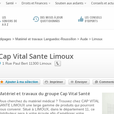
Santé
Droits et Finances
Soutien aux aidants
Conseils et actu
LES
DES MISES À JOUR
LES CONSEILS
SENIORS DE
QUOTIDIENNES
D'EXPERTS
A À Z
>
>
>
dipages
Matériel et travaux Languedoc-Roussillon
Aude
Limoux
Cap Vital Sante Limoux
1 Rue Paul Bert
11300
Limoux
Ajouter à ma sélection
Imprimer
Envoyer
Commenta
Matériel et travaux
du groupe Cap Vital Santé
Vous cherchez du matériel médical ? Trouvez chez CAP VITAL
SANTE LIMOUX une large gamme de produits qui pourront
vous convenir. Situé à LIMOUX, dans le département 11, ce
distributeur sera à votre écoute afin d'améliorer votre