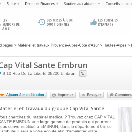
Santé
Droits et Finances
Soutien aux aidants
Conseils et actu
LES
DES MISES À JOUR
LES CONSEILS
SENIORS DE
QUOTIDIENNES
D'EXPERTS
A À Z
>
>
>
dipages
Matériel et travaux Provence-Alpes-Côte d'Azur
Hautes-Alpes
Cap Vital Sante Embrun
8-10 Rue De La Liberté
05200
Embrun
Ajouter à ma sélection
Imprimer
Envoyer
Commenta
Matériel et travaux
du groupe Cap Vital Santé
Vous cherchez du matériel médical ? Trouvez chez CAP VITAL
SANTE EMBRUN une large gamme de produits qui pourront
vous convenir. Situé à EMBRUN, dans le département 05, ce
distributeur sera à votre écoute afin d'améliorer votre