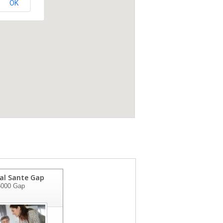
OK
al Sante Gap
5000
Gap