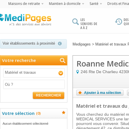
Maisons de retraite
Maintien à domicile
Santé
Droits et Fin
LES
DES
SENIORS DE
QU
A À Z
Voir établissements à proximité
>
Medipages
Matériel et travaux
Votre recherche
Roanne Medica
246 Rte De Charlieu
4230
Matériel et travaux
Ajouter à ma sélection
RECHERCHER
Matériel et travaux
du 
Votre sélection
(
0
)
Vous cherchez du matériel 
MEDICAL SERVICES une larg
pourront vous convenir. Sit
Aucun établissement sélectionné
département 42, ce distribute