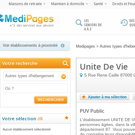
Maisons de retraite
Maintien à domicile
Santé
Droits et Fin
LES
DES
SENIORS DE
QU
A À Z
Voir établissements à proximité
>
Medipages
Autres types d'héb
Votre recherche
Unite De Vie
5 Rue Rene Caille
87000
Autres types d'hébergement
Ajouter à ma sélection
RECHERCHER
PUV Public
Votre sélection
(
0
)
L'établissement UNITE DE V
personnes âgées, dans la vi
département 87. Vous pouvez 
Aucun établissement sélectionné
de connaitre leurs disponibilit