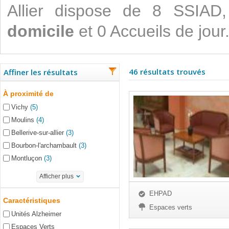
Allier dispose de 8 SSIA
domicile
et 0 Accueils de jour
46 résultats trouvés
Affiner les résultats
À proximité de
Vichy
(5)
Moulins
(4)
Bellerive-sur-allier
(3)
Bourbon-l'archambault
(3)
Montluçon
(3)
Afficher plus
EHPAD
Caractéristiques
Espaces verts
Unités Alzheimer
Espaces Verts