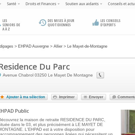
Santé
Droits et Finances
Soutien aux aidants
Conseils et actu
LES
DES MISES À JOUR
LES CONSEILS
SENIORS DE
QUOTIDIENNES
D'EXPERTS
A À Z
>
>
>
dipages
EHPAD Auvergne
Allier
Le Mayet-de-Montagne
Residence Du Parc
Avenue Chabrol
03250
Le Mayet De Montagne
Ajouter à ma sélection
Imprimer
Envoyer
Commenta
EHPAD Public
Découvrez la maison de retraite RESIDENCE DU PARC,
située dans le 03, et plus précisément à LE MAYET DE
MONTAGNE. L'EHPAD est à votre disposition pour
l'accompagnement des personnes âgées qui nécessitent un