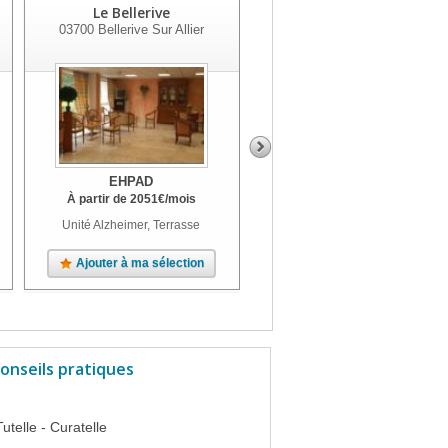
Le Bellerive
Ehpad 'le Lys'
03700
Bellerive Sur Allier
03200
Vichy
EHPAD
EHPAD
À partir de
2051
€
/mois
À partir de
2170
€
/mois
Unité Alzheimer, Terrasse
Unité Alzheimer, Jardin, Parc
Ajouter à ma sélection
Ajouter à ma sélection
onseils pratiques
Tutelle - Curatelle