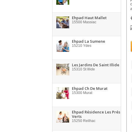
Ehpad Haut Mallet
15500
Massiac
Ehpad La Sumene
15210
Ydes
Les Jardins De Saint Illide
15310
St Illide
Ehpad Ch De Murat
15300
Murat
Ehpad Résidence Les Prés
Verts
15250
Reilhac