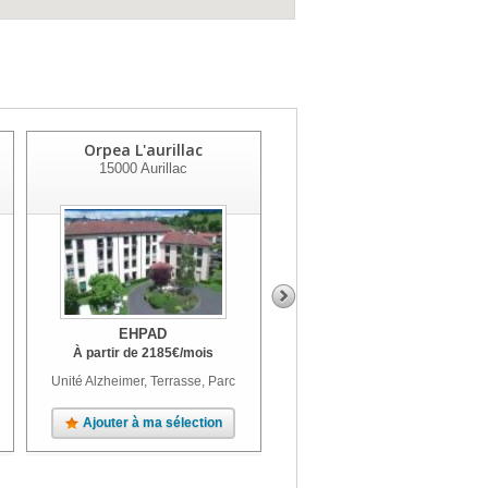
Orpea L'aurillac
Ehpad Avinin Johannel
15000
Aurillac
15500
Massiac
EHPAD
EHPAD
À partir de
2185
€
/mois
À partir de
1583
€
/mois
Unité Alzheimer, Terrasse, Parc
Parc
Ajouter à ma sélection
Ajouter à ma sélection