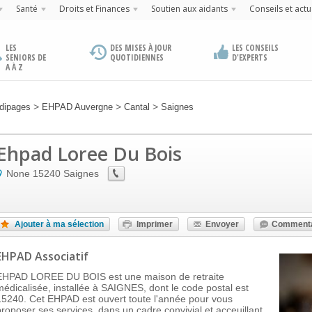
Santé
Droits et Finances
Soutien aux aidants
Conseils et actu
LES
DES MISES À JOUR
LES CONSEILS
SENIORS DE
QUOTIDIENNES
D'EXPERTS
A À Z
>
>
>
dipages
EHPAD Auvergne
Cantal
Saignes
Ehpad Loree Du Bois
None
15240
Saignes
Ajouter à ma sélection
Imprimer
Envoyer
Commenta
EHPAD Associatif
EHPAD LOREE DU BOIS est une maison de retraite
médicalisée, installée à SAIGNES, dont le code postal est
15240. Cet EHPAD est ouvert toute l'année pour vous
proposer ses services, dans un cadre convivial et acceuillant,