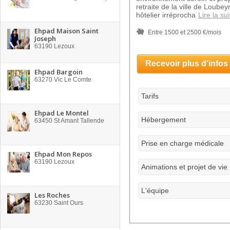
retraite de la ville de Loubey
hôtelier irréprocha
Lire la sui
Ehpad Maison Saint
Entre 1500 et 2500 €/mois
Joseph
63190
Lezoux
Recevoir plus d'infos
Ehpad Bargoin
63270
Vic Le Comte
Tarifs
Ehpad Le Montel
Hébergement
63450
St Amant Tallende
Prise en charge médicale
Ehpad Mon Repos
63190
Lezoux
Animations et projet de vie
L'équipe
Les Roches
63230
Saint Ours