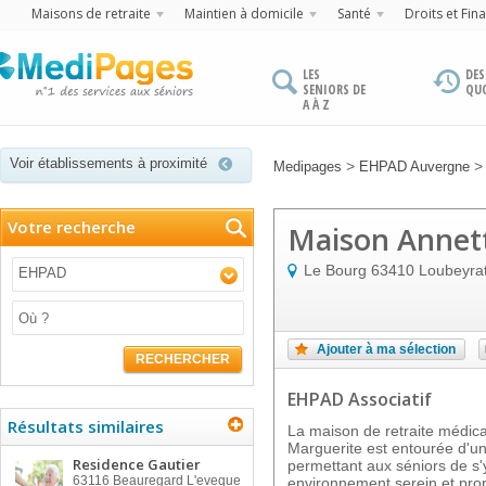
Maisons de retraite
Maintien à domicile
Santé
Droits et Fin
LES
DES
SENIORS DE
QU
A À Z
Voir établissements à proximité
>
Medipages
EHPAD Auvergne
Votre recherche
Maison Annett
Le Bourg
63410
Loubeyra
EHPAD
Ajouter à ma sélection
RECHERCHER
EHPAD Associatif
Résultats similaires
La maison de retraite médic
Marguerite est entourée d'u
Residence Gautier
permettant aux séniors de s
63116
Beauregard L'eveque
environnement serein et prop