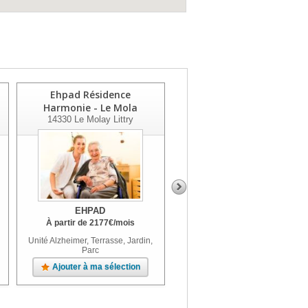
Ehpad Résidence
Le Florilège
Harmonie - Le Mola
14123
Fleury-Sur-Orne
14330
Le Molay Littry
EHPAD
EHPAD
À partir de
2177
€
/mois
À partir de
2488
€
/mois
Unité Alzheimer, Terrasse, Jardin,
Unité Alzheimer, Terrasse, Jardin,
Parc
Parc
Ajouter à ma sélection
Ajouter à ma sélection