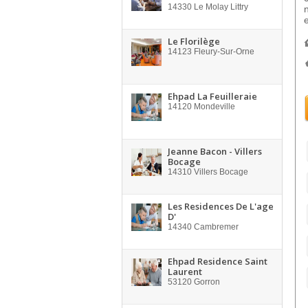
14330
Le Molay Littry
Le Florilège
14123
Fleury-Sur-Orne
Ehpad La Feuilleraie
14120
Mondeville
Jeanne Bacon - Villers
Bocage
14310
Villers Bocage
Les Residences De L'age
D'
14340
Cambremer
Ehpad Residence Saint
Laurent
53120
Gorron