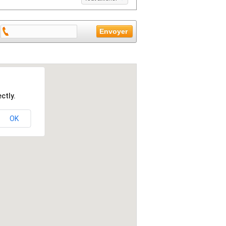
ctly.
OK