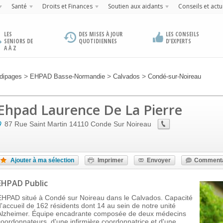
Santé
Droits et Finances
Soutien aux aidants
Conseils et actu
LES
DES MISES À JOUR
LES CONSEILS
SENIORS DE
QUOTIDIENNES
D'EXPERTS
A À Z
>
>
>
dipages
EHPAD Basse-Normandie
Calvados
Condé-sur-Noireau
Ehpad Laurence De La Pierre
87 Rue Saint Martin
14110
Conde Sur Noireau
Ajouter à ma sélection
Imprimer
Envoyer
Commenta
EHPAD Public
EHPAD situé à Condé sur Noireau dans le Calvados. Capacité
d'accueil de 162 résidents dont 14 au sein de notre unité
Alzheimer. Équipe encadrante composée de deux médecins
coordonnateurs, d'une infirmière coordonnatrice et d'une