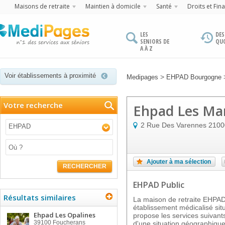
Maisons de retraite
Maintien à domicile
Santé
Droits et Fin
LES
DES
SENIORS DE
QU
A À Z
Voir établissements à proximité
>
Medipages
EHPAD Bourgogne
Votre recherche
Ehpad Les Ma
2 Rue Des Varennes
2100
EHPAD
Ajouter à ma sélection
RECHERCHER
EHPAD Public
Résultats similaires
La maison de retraite EHP
établissement médicalisé sit
Ehpad Les Opalines
propose les services suivants
39100
Foucherans
d'une situation géographique 