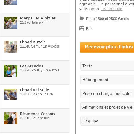
agréable. Un personnel à vo
vous appo
Lire la suite
Marpa Les Albizias
Entre 1500 et 2500 €/mois
21270
Talmay
Bus
Ehpad Auxois
21140
Semur En Auxois
Recevoir plus d'infos
Les Arcades
Tarifs
21320
Pouilly En Auxois
Hébergement
Ehpad Val Sully
Prise en charge médicale
21850
St Apollinaire
Animations et projet de vie
Résidence Coronis
21310
Belleneuve
L'équipe