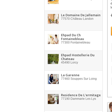
l
Le Domaine De Jallemain
77570
Château Landon
Ehpad Du Ch
Fontainebleau
77300
Fontainebleau
Ehpad Hostellerie Du
Chateau
45490
Lorcy
La Garenne
77460
Souppes Sur Loing
Residence De L'ermitage
77190
Dammarie Les Lys