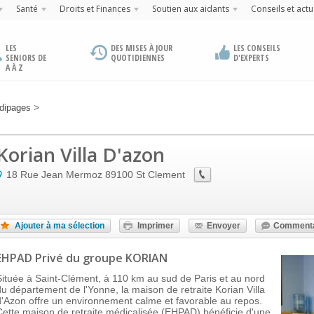
Santé
Droits et Finances
Soutien aux aidants
Conseils et actu
LES
DES MISES À JOUR
LES CONSEILS
SENIORS DE
QUOTIDIENNES
D'EXPERTS
A À Z
>
dipages
Korian Villa D'azon
18 Rue Jean Mermoz
89100
St Clement
Ajouter à ma sélection
Imprimer
Envoyer
Commenta
EHPAD Privé
du groupe KORIAN
Située à Saint-Clément, à 110 km au sud de Paris et au nord
du département de l'Yonne, la maison de retraite Korian Villa
d'Azon offre un environnement calme et favorable au repos.
Cette maison de retraite médicalisée (EHPAD) bénéficie d'une