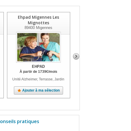
Ehpad Migennes Les
Ehpad Pont Sur Yonne
Mignottes
89140
Pont Sur Yonne
89400
Migennes
EHPAD
EHPAD
À partir de
1739
€
/mois
À partir de
1637
€
/mois
Unité Alzheimer, Terrasse, Jardin
Unité Alzheimer, Terrasse, Jardin,
Parc
Ajouter à ma sélection
Ajouter à ma sélection
onseils pratiques