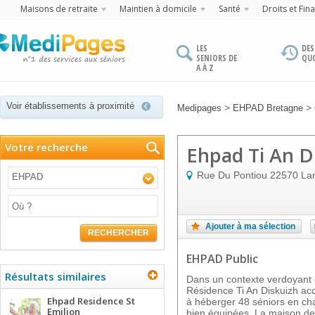
Maisons de retraite
Maintien à domicile
Santé
Droits et Fin
LES
DES
SENIORS DE
QU
A À Z
Voir établissements à proximité
>
>
Medipages
EHPAD Bretagne
Votre recherche
Ehpad Ti An D
Rue Du Pontiou
22570
Lan
EHPAD
Ajouter à ma sélection
RECHERCHER
EHPAD Public
Résultats similaires
Dans un contexte verdoyant e
Résidence Ti An Diskuizh accu
Ehpad Residence St
à héberger 48 séniors en cha
Emilion
bien équipées. La maison de 