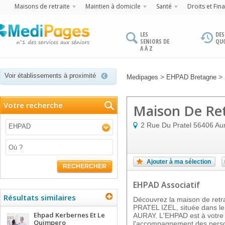
Maisons de retraite
Maintien à domicile
Santé
Droits et Fin
LES
DES
SENIORS DE
QU
A À Z
Voir établissements à proximité
>
>
Medipages
EHPAD Bretagne
Votre recherche
Maison De Retr
2 Rue Du Pratel
56406
Au
EHPAD
Ajouter à ma sélection
RECHERCHER
EHPAD Associatif
Résultats similaires
Découvrez la maison de re
PRATEL IZEL, située dans le 
Ehpad Kerbernes Et Le
AURAY. L'EHPAD est à votre 
Quimpero
l'accompagnement des perso