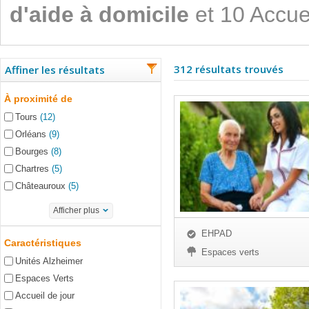
d'aide à domicile
et 10 Accuei
312 résultats trouvés
Affiner les résultats
À proximité de
Tours
(12)
Orléans
(9)
Bourges
(8)
Chartres
(5)
Châteauroux
(5)
Afficher plus
EHPAD
Caractéristiques
Espaces verts
Unités Alzheimer
Espaces Verts
Accueil de jour