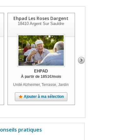
Ehpad Les Roses Dargent
Ehpad "rayon De Soleil"
18410
Argent Sur Sauldre
18500
Mehun Sur Yevre
EHPAD
EHPAD
À partir de
1851
€
/mois
À partir de
1587
€
/mois
Unité Alzheimer, Terrasse, Jardin
Unité Alzheimer, Jardin
Ajouter à ma sélection
Ajouter à ma sélection
onseils pratiques