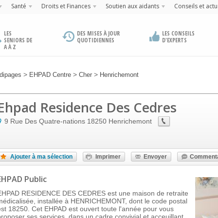
Santé
Droits et Finances
Soutien aux aidants
Conseils et actu
LES
DES MISES À JOUR
LES CONSEILS
SENIORS DE
QUOTIDIENNES
D'EXPERTS
A À Z
>
>
>
dipages
EHPAD Centre
Cher
Henrichemont
Ehpad Residence Des Cedres
9 Rue Des Quatre-nations
18250
Henrichemont
Ajouter à ma sélection
Imprimer
Envoyer
Commenta
EHPAD Public
EHPAD RESIDENCE DES CEDRES est une maison de retraite
médicalisée, installée à HENRICHEMONT, dont le code postal
est 18250. Cet EHPAD est ouvert toute l'année pour vous
proposer ses services, dans un cadre convivial et acceuillant,