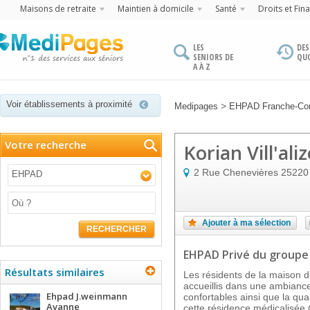
Maisons de retraite
Maintien à domicile
Santé
Droits et Fin
LES
DES
SENIORS DE
QU
A À Z
Voir établissements à proximité
>
Medipages
EHPAD Franche-Co
Votre recherche
Korian Vill'aliz
2 Rue Chenevières
25220
EHPAD
Ajouter à ma sélection
RECHERCHER
EHPAD Privé
du groupe
Résultats similaires
Les résidents de la maison de 
accueillis dans une ambianc
Ehpad J.weinmann
confortables ainsi que la qua
Avanne
cette résidence médicalisée