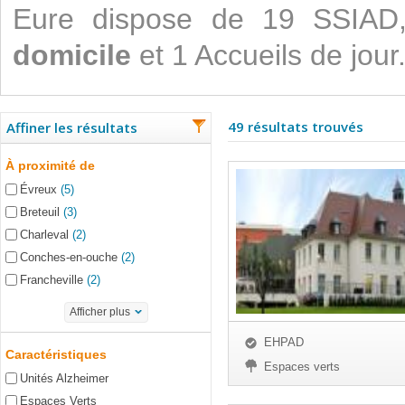
Eure dispose de 19 SSIA
domicile
et 1 Accueils de jour
49 résultats trouvés
Affiner les résultats
À proximité de
Évreux
(5)
Breteuil
(3)
Charleval
(2)
Conches-en-ouche
(2)
Francheville
(2)
Afficher plus
EHPAD
Caractéristiques
Espaces verts
Unités Alzheimer
Espaces Verts