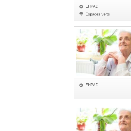
EHPAD
Espaces verts
EHPAD