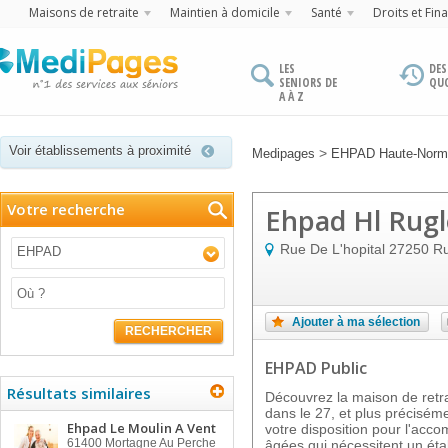
Maisons de retraite
Maintien à domicile
Santé
Droits et Fin
LES
DES
SENIORS DE
QU
A À Z
Voir établissements à proximité
>
Medipages
EHPAD Haute-Norm
Votre recherche
Ehpad Hl Rugl
Rue De L'hopital
27250
Ru
EHPAD
Ajouter à ma sélection
RECHERCHER
EHPAD Public
Résultats similaires
Découvrez la maison de ret
dans le 27, et plus précisé
Ehpad Le Moulin A Vent
votre disposition pour l'ac
61400
Mortagne Au Perche
âgées qui nécessitent un ét