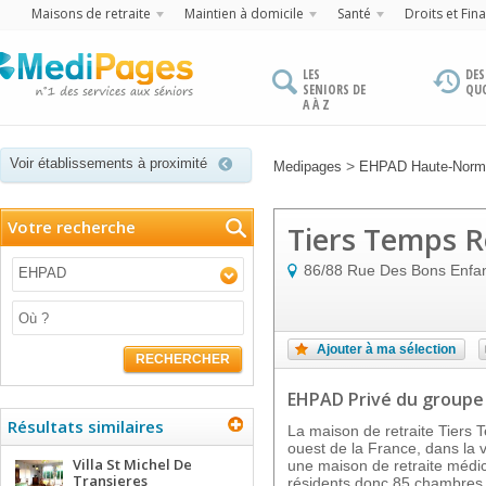
Maisons de retraite
Maintien à domicile
Santé
Droits et Fin
LES
DES
SENIORS DE
QU
A À Z
Voir établissements à proximité
>
Medipages
EHPAD Haute-Norm
Votre recherche
Tiers Temps 
86/88 Rue Des Bons Enfa
EHPAD
Ajouter à ma sélection
RECHERCHER
EHPAD Privé
du group
Résultats similaires
La maison de retraite Tiers 
ouest de la France, dans la v
Villa St Michel De
une maison de retraite médic
Transieres
résidents donc 85 chambres 