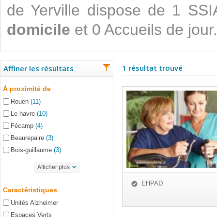
de Yerville dispose de 1 SS
domicile
et 0 Accueils de jour
1 résultat trouvé
Affiner les résultats
À proximité de
Rouen
(11)
Le havre
(10)
Fécamp
(4)
Beaurepaire
(3)
Bois-guillaume
(3)
Afficher plus
EHPAD
Caractéristiques
Unités Alzheimer
Espaces Verts