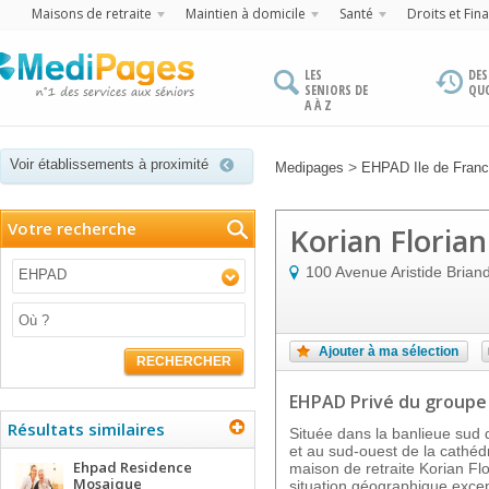
Maisons de retraite
Maintien à domicile
Santé
Droits et Fin
LES
DES
SENIORS DE
QU
A À Z
Voir établissements à proximité
>
Medipages
EHPAD Ile de Fran
Votre recherche
Korian Floria
100 Avenue Aristide Brian
EHPAD
Ajouter à ma sélection
RECHERCHER
EHPAD Privé
du groupe
Résultats similaires
Située dans la banlieue sud 
et au sud-ouest de la cathéd
Ehpad Residence
maison de retraite Korian Fl
Mosaique
situation géographique excep