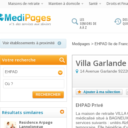
Maisons de retraite
Maintien à domicile
Santé
Droits et Fin
LES
DES
SENIORS DE
QU
A À Z
Voir établissements à proximité
>
Medipages
EHPAD Ile de Fran
Votre recherche
Villa Garlande
14 Avenue Garlande
9222
EHPAD
Ajouter à ma sélection
RECHERCHER
EHPAD Privé
Résultats similaires
La maison de retraite VILL
médicalisé situé à BAGNEUX,
Residence Arpage
services suivants : unités Al
Lannelongue
temporaire. Elle bénéficie d'