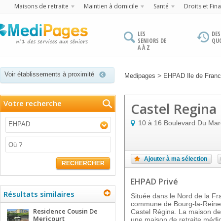
Maisons de retraite
Maintien à domicile
Santé
Droits et Fin
LES
DES
SENIORS DE
QU
A À Z
Voir établissements à proximité
>
Medipages
EHPAD Ile de Fran
Votre recherche
Castel Regina
10 à 16 Boulevard Du Maré
EHPAD
Ajouter à ma sélection
RECHERCHER
EHPAD Privé
Résultats similaires
Située dans le Nord de la Fr
commune de Bourg-la-Reine s
Residence Cousin De
Castel Régina. La maison de 
Mericourt
une maison de retraite médi