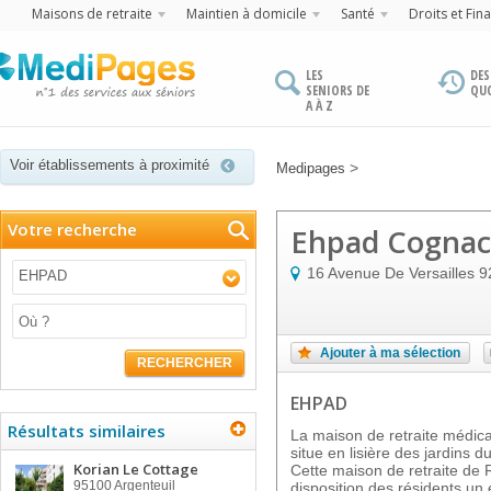
Maisons de retraite
Maintien à domicile
Santé
Droits et Fin
LES
DES
SENIORS DE
QU
A À Z
Voir établissements à proximité
>
Medipages
Votre recherche
Ehpad Cognac
16 Avenue De Versailles
9
EHPAD
Ajouter à ma sélection
RECHERCHER
EHPAD
Résultats similaires
La maison de retraite méd
situe en lisière des jardins
Korian Le Cottage
Cette maison de retraite de 
95100
Argenteuil
disposition des résidents un