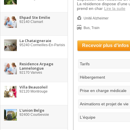
La résidence dispose d'une u
prend en char
Lire la suite
Ehpad Ste Emilie
Unité Alzheimer
92140
Clamart
Bus, Train
La Chataigneraie
95240
Cormeilles-En-Parisis
Recevoir plus d'infos
Residence Arpage
Tarifs
Lannelongue
92170
Vanves
Hébergement
Villa Beausoleil
Prise en charge médicale
92120
Montrouge
Animations et projet de vie
L'union Belge
92400
Courbevoie
L'équipe